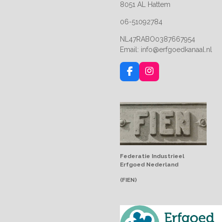
8051 AL Hattem
06-51092784
NL47RABO0387667954
Email: info@erfgoedkanaal.nl
F
I
a
n
c
s
e
t
b
a
o
g
o
r
k
a
m
Federatie Industrieel
Erfgoed Nederland
(FIEN)