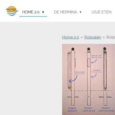
Ga
direct
HOME 2.0
DE HERMINA
IJSJE ETEN
naar
de
hoofdinhoud
Home 2.0
»
Rolpalen
»
Rolp