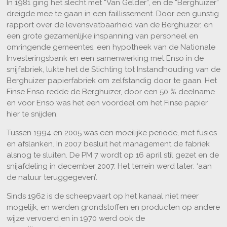
In 1981 ging het slecht met “Van Gelder”, en de “Berghuizer”
dreigde mee te gaan in een faillissement. Door een gunstig
rapport over de levensvatbaarheid van de Berghuizer, en
een grote gezamenlijke inspanning van personeel en
omringende gemeentes, een hypotheek van de Nationale
Investeringsbank en een samenwerking met Enso in de
snijfabriek, lukte het de Stichting tot Instandhouding van de
Berghuizer papierfabriek om zelfstandig door te gaan. Het
Finse Enso redde de Berghuizer, door een 50 % deelname
en voor Enso was het een voordeel om het Finse papier
hier te snijden.
Tussen 1994 en 2005 was een moeilijke periode, met fusies
en afslanken. In 2007 besluit het management de fabriek
alsnog te sluiten. De PM 7 wordt op 16 april stil gezet en de
snijafdeling in december 2007. Het terrein werd later: ‘aan
de natuur teruggegeven’.
Sinds 1962 is de scheepvaart op het kanaal niet meer
mogelijk, en werden grondstoffen en producten op andere
wijze vervoerd en in 1970 werd ook de