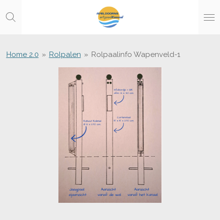
Ga
direct
naar
de
hoofdinhoud
Home 2.0
»
Rolpalen
»
Rolpaalinfo Wapenveld-1