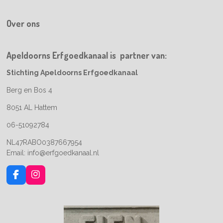
Over ons
Apeldoorns Erfgoedkanaal is partner van:
Stichting Apeldoorns Erfgoedkanaal
Berg en Bos 4
8051 AL Hattem
06-51092784
NL47RABO0387667954
Email: info@erfgoedkanaal.nl
F
I
a
n
c
s
e
t
b
a